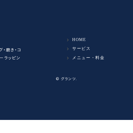
HOME
サービス
グ・磨き・コ
ーラッピン
メニュー・料金
©
グランツ
.