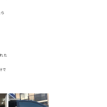
たら
れた
計で